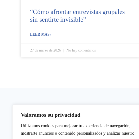
“Cómo afrontar entrevistas grupales
sin sentirte invisible”
LEER MÁS»
27 de marzo de 2026
No hay comentarios
PIO 2025-2027
Valoramos su privacidad
Proyecto PIO (Planes
Orientación profesio
Utilizamos cookies para mejorar tu experiencia de navegación,
mostrarte anuncios o contenido personalizados y analizar nuestro