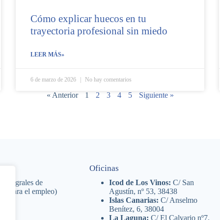
Cómo explicar huecos en tu
trayectoria profesional sin miedo
LEER MÁS»
6 de marzo de 2026
No hay comentarios
« Anterior
1
2
3
4
5
Siguiente »
Oficinas
 Integrales de
Icod de Los Vinos:
C/ San
nal para el empleo)
Agustín, nº 53, 38438
Islas Canarias:
C/ Anselmo
Benítez, 6, 38004
La Laguna:
C/ El Calvario nº7,