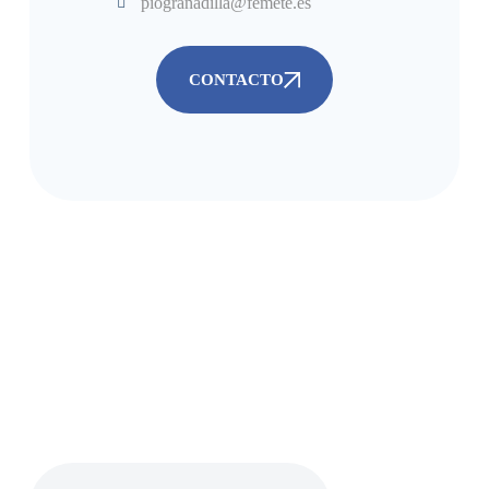
piogranadilla@femete.es
CONTACTO