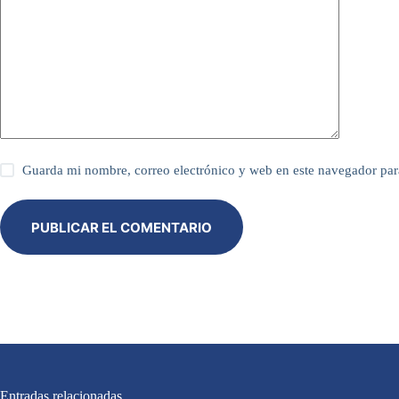
i
v
e
:
Guarda mi nombre, correo electrónico y web en este navegador par
PUBLICAR EL COMENTARIO
Entradas relacionadas