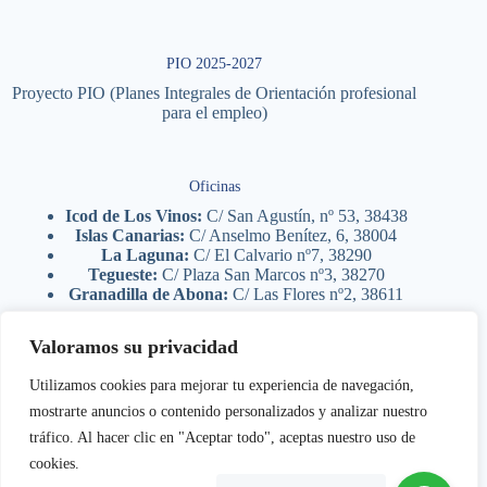
PIO 2025-2027
Proyecto PIO (Planes Integrales de Orientación profesional
para el empleo)
Oficinas
Icod de Los Vinos:
C/ San Agustín, nº 53, 38438
Islas Canarias:
C/ Anselmo Benítez, 6, 38004
La Laguna:
C/ El Calvario nº7, 38290
Tegueste:
C/ Plaza San Marcos nº3, 38270
Granadilla de Abona:
C/ Las Flores nº2, 38611
Valoramos su privacidad
Legal
Utilizamos cookies para mejorar tu experiencia de navegación,
Aviso legal
mostrarte anuncios o contenido personalizados y analizar nuestro
Política de privacidad
tráfico. Al hacer clic en "Aceptar todo", aceptas nuestro uso de
Política de cookies
Femete 2026
- Planes Integrales de Orientación - Dpto TI
cookies.