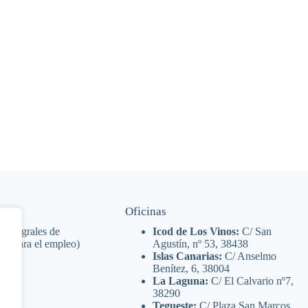
Oficinas
 Integrales de
Icod de Los Vinos:
C/ San
nal para el empleo)
Agustín, nº 53, 38438
Islas Canarias:
C/ Anselmo
Benítez, 6, 38004
La Laguna:
C/ El Calvario nº7,
38290
Tegueste:
C/ Plaza San Marcos