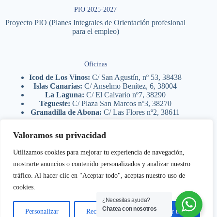
PIO 2025-2027
Proyecto PIO (Planes Integrales de Orientación profesional
para el empleo)
Oficinas
Icod de Los Vinos:
C/ San Agustín, nº 53, 38438
Islas Canarias:
C/ Anselmo Benítez, 6, 38004
La Laguna:
C/ El Calvario nº7, 38290
Tegueste:
C/ Plaza San Marcos nº3, 38270
Granadilla de Abona:
C/ Las Flores nº2, 38611
Valoramos su privacidad
Legal
Utilizamos cookies para mejorar tu experiencia de navegación,
Aviso legal
mostrarte anuncios o contenido personalizados y analizar nuestro
Política de privacidad
tráfico. Al hacer clic en "Aceptar todo", aceptas nuestro uso de
Política de cookies
Femete 2026
- Planes Integrales de Orientación - Dpto TI
cookies.
¿Necesitas ayuda?
Chatea con nosotros
Personalizar
Rechazar todo
Aceptar todo