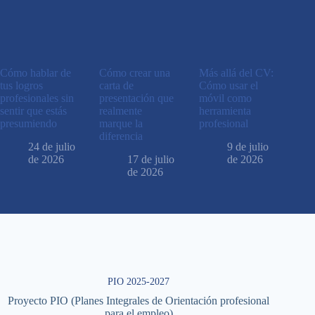
Cómo hablar de
Cómo crear una
Más allá del CV:
tus logros
carta de
Cómo usar el
profesionales sin
presentación que
móvil como
sentir que estás
realmente
herramienta
presumiendo
marque la
profesional
diferencia
24 de julio
9 de julio
de 2026
17 de julio
de 2026
de 2026
PIO 2025-2027
Proyecto PIO (Planes Integrales de Orientación profesional
para el empleo)