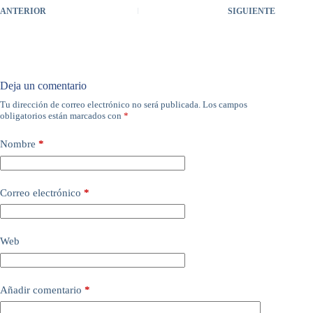
ANTERIOR
SIGUIENTE
Deja un comentario
Tu dirección de correo electrónico no será publicada.
Los campos
A
obligatorios están marcados con
*
l
t
e
Nombre
*
r
n
a
Correo electrónico
*
t
i
v
e
Web
:
Añadir comentario
*