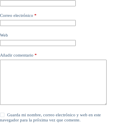
r
n
a
Correo electrónico
*
t
i
v
e
Web
:
Añadir comentario
*
Guarda mi nombre, correo electrónico y web en este
navegador para la próxima vez que comente.