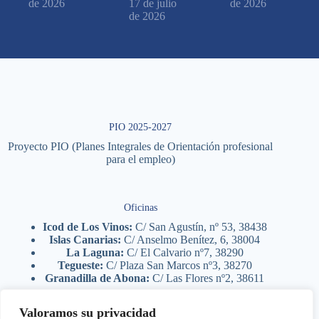
de 2026
17 de julio
de 2026
de 2026
PIO 2025-2027
Proyecto PIO (Planes Integrales de Orientación profesional
para el empleo)
Oficinas
Icod de Los Vinos:
C/ San Agustín, nº 53, 38438
Islas Canarias:
C/ Anselmo Benítez, 6, 38004
La Laguna:
C/ El Calvario nº7, 38290
Tegueste:
C/ Plaza San Marcos nº3, 38270
Granadilla de Abona:
C/ Las Flores nº2, 38611
Valoramos su privacidad