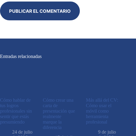
PUBLICAR EL COMENTARIO
Entradas relacionadas
Cómo hablar de
Cómo crear una
Más allá del CV:
tus logros
carta de
Cómo usar el
profesionales sin
presentación que
móvil como
sentir que estás
realmente
herramienta
presumiendo
marque la
profesional
diferencia
24 de julio
9 de julio