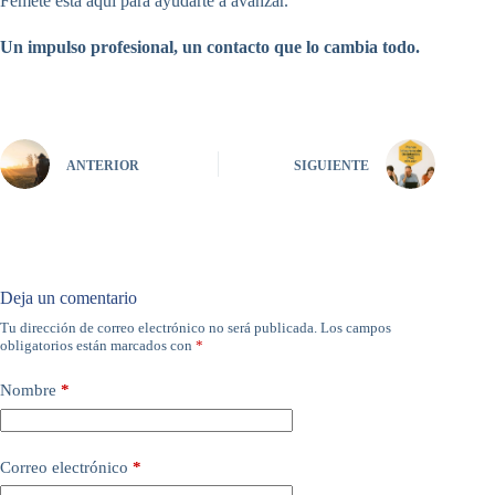
Femete está aquí para ayudarte a avanzar.
Un impulso profesional, un contacto que lo cambia todo.
ANTERIOR
SIGUIENTE
Deja un comentario
Tu dirección de correo electrónico no será publicada.
Los campos
A
obligatorios están marcados con
*
l
t
e
Nombre
*
r
n
a
Correo electrónico
*
t
i