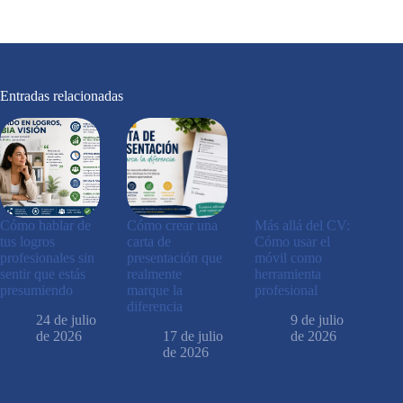
Entradas relacionadas
Cómo hablar de
Cómo crear una
Más allá del CV:
tus logros
carta de
Cómo usar el
profesionales sin
presentación que
móvil como
sentir que estás
realmente
herramienta
presumiendo
marque la
profesional
diferencia
24 de julio
9 de julio
de 2026
17 de julio
de 2026
de 2026