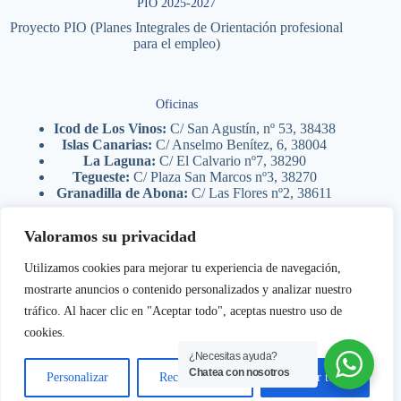
PIO 2025-2027
Proyecto PIO (Planes Integrales de Orientación profesional
para el empleo)
Oficinas
Icod de Los Vinos:
C/ San Agustín, nº 53, 38438
Islas Canarias:
C/ Anselmo Benítez, 6, 38004
La Laguna:
C/ El Calvario nº7, 38290
Tegueste:
C/ Plaza San Marcos nº3, 38270
Granadilla de Abona:
C/ Las Flores nº2, 38611
Valoramos su privacidad
Legal
Utilizamos cookies para mejorar tu experiencia de navegación,
Aviso legal
mostrarte anuncios o contenido personalizados y analizar nuestro
Política de privacidad
tráfico. Al hacer clic en "Aceptar todo", aceptas nuestro uso de
Política de cookies
Femete 2026
- Planes Integrales de Orientación - Dpto TI
cookies.
¿Necesitas ayuda?
Chatea con nosotros
Personalizar
Rechazar todo
Aceptar todo